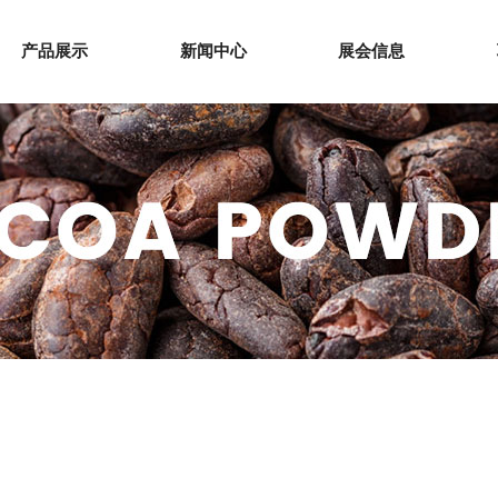
产品展示
新闻中心
展会信息