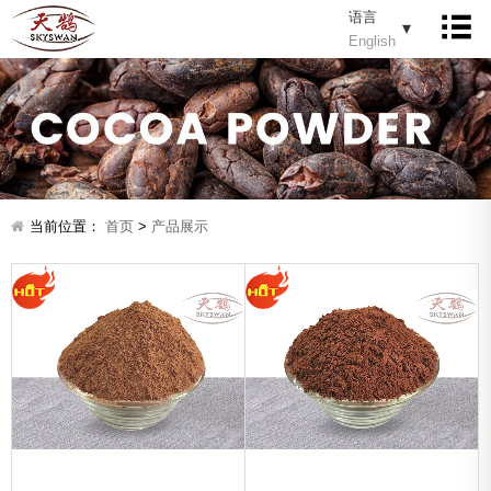
语言
English
当前位置：
首页
>
产品展示