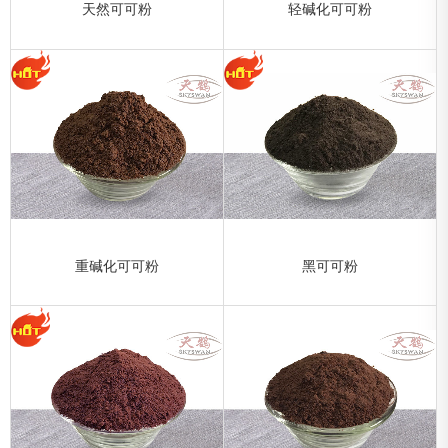
天然可可粉
轻碱化可可粉
重碱化可可粉
黑可可粉